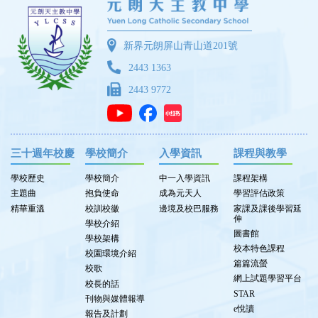
新界元朗屏山青山道201號
2443 1363
2443 9772
三十週年校慶
學校簡介
入學資訊
課程與教學
學校歷史
學校簡介
中一入學資訊
課程架構
主題曲
抱負使命
成為元天人
學習評估政策
精華重溫
校訓校徽
邊境及校巴服務
家課及課後學習延
伸
學校介紹
圖書館
學校架構
校本特色課程
校園環境介紹
篇篇流螢
校歌
網上試題學習平台
校長的話
STAR
刊物與媒體報導
e悅讀
報告及計劃