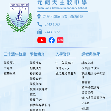
新界元朗屏山青山道201號
2443 1363
2443 9772
三十週年校慶
學校簡介
入學資訊
課程與教學
學校歷史
學校簡介
中一入學資訊
課程架構
主題曲
抱負使命
成為元天人
學習評估政策
精華重溫
校訓校徽
邊境及校巴服務
家課及課後學習延
伸
學校介紹
圖書館
學校架構
校本特色課程
校園環境介紹
篇篇流螢
校歌
網上試題學習平台
校長的話
STAR
刊物與媒體報導
e悅讀
報告及計劃