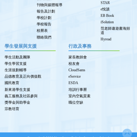
STAR
刊物與媒體報導
e悅讀
報告及計劃
EB Book
學校計劃
iSolution
學校報告
范老師遨遊書海頻
校曆表
道
聯絡我們
Hyread
學生發展與支援
行政及事務
學生活動及團隊
家長教師會
學生學習支援
校友會
生涯規劃輔導
CloudSams
品德教育及正向價值觀
eService
國民教育
ESDA
新來港學生支援
培訓行事曆
義工服務及社區參與
室內空氣質素
獎學金與助學金
職位空缺
宗教培育