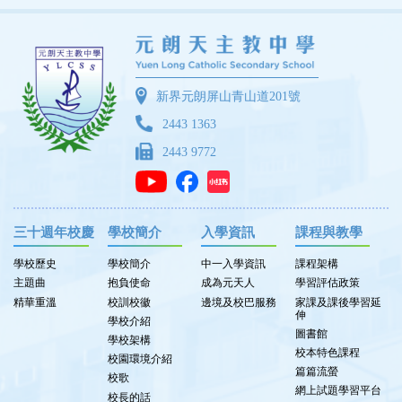
新界元朗屏山青山道201號
2443 1363
2443 9772
三十週年校慶
學校簡介
入學資訊
課程與教學
學校歷史
學校簡介
中一入學資訊
課程架構
主題曲
抱負使命
成為元天人
學習評估政策
精華重溫
校訓校徽
邊境及校巴服務
家課及課後學習延
伸
學校介紹
圖書館
學校架構
校本特色課程
校園環境介紹
篇篇流螢
校歌
網上試題學習平台
校長的話