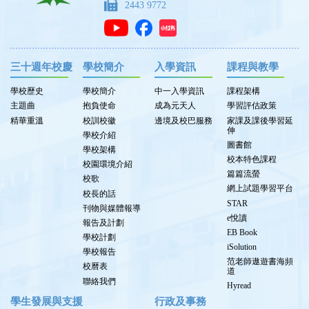
2443 9772
三十週年校慶
學校簡介
入學資訊
課程與教學
學校歷史
學校簡介
中一入學資訊
課程架構
主題曲
抱負使命
成為元天人
學習評估政策
精華重溫
校訓校徽
邊境及校巴服務
家課及課後學習延
伸
學校介紹
圖書館
學校架構
校本特色課程
校園環境介紹
篇篇流螢
校歌
網上試題學習平台
校長的話
STAR
刊物與媒體報導
e悅讀
報告及計劃
EB Book
學校計劃
iSolution
學校報告
范老師遨遊書海頻
校曆表
道
聯絡我們
Hyread
學生發展與支援
行政及事務