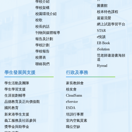
學校介紹
圖書館
學校架構
校本特色課程
校園環境介紹
篇篇流螢
校歌
網上試題學習平台
校長的話
STAR
刊物與媒體報導
e悅讀
報告及計劃
EB Book
學校計劃
iSolution
學校報告
范老師遨遊書海頻
校曆表
道
聯絡我們
Hyread
學生發展與支援
行政及事務
學生活動及團隊
家長教師會
學生學習支援
校友會
生涯規劃輔導
CloudSams
品德教育及正向價值觀
eService
國民教育
ESDA
新來港學生支援
培訓行事曆
義工服務及社區參與
室內空氣質素
獎學金與助學金
職位空缺