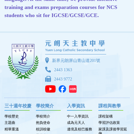
training and exams preparation courses for NCS
students who sit for IGCSE/GCSE/GCE.
新界元朗屏山青山道201號
2443 1363
2443 9772
三十週年校慶
學校簡介
入學資訊
課程與教學
學校歷史
學校簡介
中一入學資訊
課程架構
主題曲
抱負使命
成為元天人
學習評估政策
精華重溫
校訓校徽
邊境及校巴服務
家課及課後學習延
伸