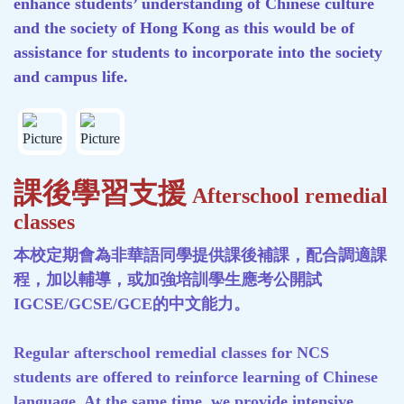
enhance students’ understanding of Chinese culture
and the society of Hong Kong as this would be of
assistance for students to incorporate into the society
and campus life.
課後學習支援
Afterschool remedial
classes
本校定期會為非華語同學提供課後補課，配合調適課
程，加以輔導，或加強培訓學生應考公開試
IGCSE/GCSE/GCE的中文能力。
Regular afterschool remedial classes for NCS
students are offered to reinforce learning of Chinese
language. At the same time, we provide intensive