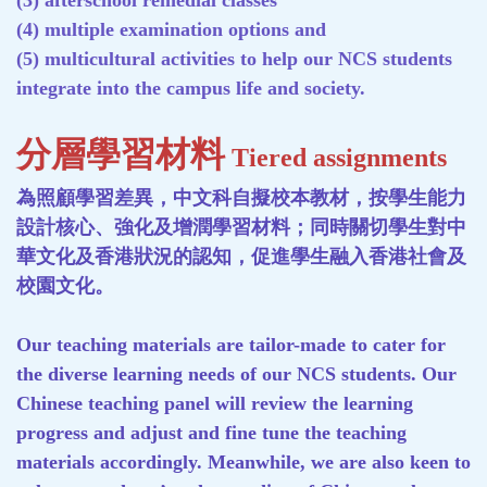
(3) afterschool remedial classes
(4) multiple examination options and
(5) multicultural activities to help our NCS students
integrate into the ca
mpus life and society.
分層學習材料
Tiered assignments
為照顧學習差異，中文科自擬校本教材，按學生能力
設計核心、強化及增潤學習材料；同時關切學生對中
華文化及香港狀況的認知，促進學生融入香港社會及
校園文化。
Our teaching materials are tailor-made to cater for
the diverse learning needs of our NCS students. Our
Chinese teaching panel will review the learning
progress and adjust and fine tune the teaching
materials accordingly. Meanwhile, we are also keen to