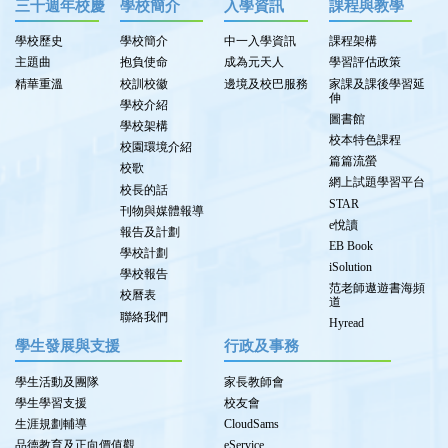
三十週年校慶
學校簡介
入學資訊
課程與教學
學校歷史
學校簡介
中一入學資訊
課程架構
主題曲
抱負使命
成為元天人
學習評估政策
精華重溫
校訓校徽
邊境及校巴服務
家課及課後學習延
伸
學校介紹
圖書館
學校架構
校本特色課程
校園環境介紹
篇篇流螢
校歌
網上試題學習平台
校長的話
STAR
刊物與媒體報導
e悅讀
報告及計劃
EB Book
學校計劃
iSolution
學校報告
范老師遨遊書海頻
校曆表
道
聯絡我們
Hyread
學生發展與支援
行政及事務
學生活動及團隊
家長教師會
學生學習支援
校友會
生涯規劃輔導
CloudSams
品德教育及正向價值觀
eService