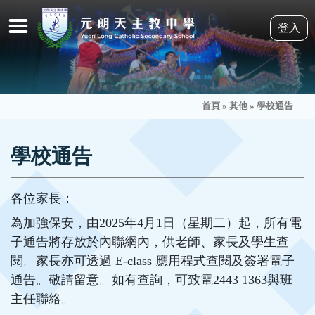
登入
首頁
»
其他
»
學校通告
學校通告
各位家長：
為加強保安，由2025年4月1日（星期二）起，所有電
子通告將存放於內聯網內，供老師、家長及學生查
閱。家長亦可透過 E-class 應用程式查閱及簽署電子
通告。敬請留意。如有查詢，可致電2443 1363與班
主任聯絡。